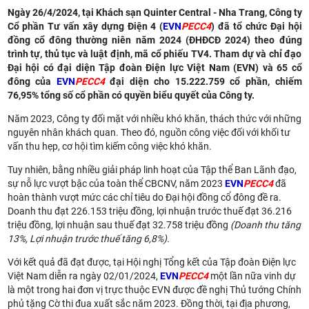
Ngày 26/4/2024, tại Khách sạn Quinter Central - Nha Trang, Công ty
Cổ phần Tư vấn xây dựng Điện 4 (
EVN
PECC4
) đã tổ chức Đại hội
đồng cổ đông thường niên năm 2024 (ĐHĐCĐ 2024) theo đúng
trình tự, thủ tục và luật định, mã cổ phiếu TV4. Tham dự và chỉ đạo
Đại hội có đại diện Tập đoàn Điện lực Việt Nam (
EVN
) và 65 cổ
đông của
EVN
PECC4
đại diện cho 15.222.759 cổ phần, chiếm
76,95% tổng số cổ phần có quyền biểu quyết của Công ty.
Năm 2023, Công ty đối mặt với nhiều khó khăn, thách thức với những
nguyên nhân khách quan. Theo đó, nguồn công việc đối với khối tư
vấn thu hẹp, cơ hội tìm kiếm công việc khó khăn.
Tuy nhiên, bằng nhiều giải pháp linh hoạt của Tập thể Ban Lãnh đạo,
sự nỗ lực vượt bậc của toàn thể CBCNV, năm 2023
EVN
PECC4
đã
hoàn thành vượt mức các chỉ tiêu do Đại hội đồng cổ đông đề ra.
Doanh thu đạt 226.153 triệu đồng, lợi nhuận trước thuế đạt 36.216
triệu đồng, lợi nhuận sau thuế đạt 32.758 triệu đồng
(Doanh thu tăng
13%, Lợi nhuận trước thuế tăng 6,8%).
Với kết quả đã đạt được, tại Hội nghị Tổng kết của Tập đoàn Điện lực
Việt Nam diễn ra ngày 02/01/2024,
EVN
PECC4
một lần nữa vinh dự
là một trong hai đơn vị trực thuộc EVN được đề nghị Thủ tướng Chính
phủ tặng Cờ thi đua xuất sắc năm 2023. Đồng thời, tại địa phương,