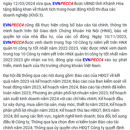
ngày 12/03/2024 vừa qua,
EVN
PECC4
được UBND tỉnh Khánh Hòa
tặng Bằng khen về thành tích trong hoạt động Khối thi đua các
doanh nghiệp (Khối 3).
EVN
PECC4
cũng đã thực hiện công bố báo cáo tài chính, thông tin
minh bạch trên Sở Giao dịch Chứng khoán Hà Nội (HNX), bảo vệ
quyền lợi của nhà đầu tư, của các cổ đông. Ngày 10/11/2023,
EVN
PECC4
được vinh danh trong Top 10 Công ty niêm yết trên HNX
quản trị công ty tốt nhất năm 2022-2023. Việc được HNX vinh danh
trong top 10 Công ty niêm yết trên HNX quản trị công ty tốt nhất năm
2022-2023 ghi nhận vai trò, đóng góp của
EVN
PECC4
vào sự phát
triển, minh bạch của thị trường chứng khoán Việt Nam.
Đại hội đã thông qua các nội dung gồm: Báo cáo của HĐQT về kết
quả năm 2023 và kế hoạch năm 2024; Báo cáo của Ban kiểm soát về
hoạt động năm 2023, kế hoạch năm 2024; Báo cáo tài chính đã kiểm
toán năm 2023; Phương án phân phối lợi nhuận năm 2023; Kế hoạch
sản xuất kinh doanh năm 2024 với các chỉ tiêu chính; Kế hoạch đầu
tư xây dựng, mua sắm tài sản, máy móc, thiết bị năm 2024; Kế hoạch
phân phối lợi nhuận năm 2024; Kế hoạch thù lao HĐQT, BKS năm
2024; Bổ sung các lĩnh vực, ngành nghề kinh doanh; Sửa đổi, bổ sung
điều lệ Công ty; Thông qua lựa chọn đơn vị kiểm toán Báo cáo tài
chính năm 2024; Thông qua ủy quyền cho HĐQT Công ty quyết định