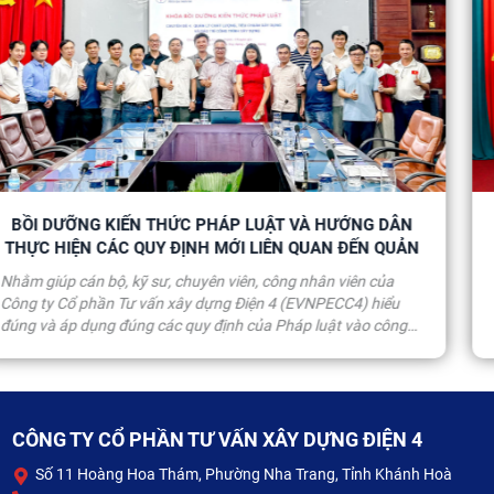
DẪN
CÔNG TY CỔ PHẦN TƯ VẤN XÂY DỰNG ĐIỆN 4 RA
QUẢN
MÔ HÌNH “DOANH NGHIỆP KHÔNG MA TÚY”
C4
a
Ngày 31/7/2026, tại Hội trường Trụ sở chính 11 Hoàng H
ểu
Thám, Phường Nha Trang (Tỉnh Khánh Hòa), Công ty Cổ
ông
Tư vấn xây dựng Điện 4 (EVNPECC4) phối hợp cùng Phò
ninh kinh tế - Công an tỉnh Khánh Hòa tổ chức Lễ ra mắt
g Nha
hình “Doanh nghiệp không ma túy”. Sự kiện góp phần chủ
g
động nâng cao nhận thức, trách nhiệm của cán bộ, công
CDMS)
viên, người lao động (CBCNV-NLĐ) EVNPECC4 trong công
háp
phòng, chống ma túy, qua đó tiếp tục xây dựng môi trườn
CÔNG TY CỔ PHẦN TƯ VẤN XÂY DỰNG ĐIỆN 4
ến
doanh nghiệp làm việc an toàn, lành mạnh và văn minh.
Số 11 Hoàng Hoa Thám, Phường Nha Trang, Tỉnh Khánh Hoà
26.