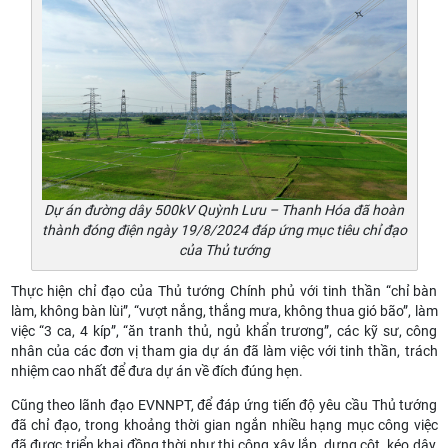
Dự án đường dây 500kV Quỳnh Lưu – Thanh Hóa đã hoàn
thành đóng điện ngày 19/8/2024 đáp ứng mục tiêu chỉ đạo
của Thủ tướng
Thực hiện chỉ đạo của Thủ tướng Chính phủ với tinh thần “chỉ bàn
làm, không bàn lùi”, “vượt nắng, thắng mưa, không thua gió bão”, làm
việc “3 ca, 4 kíp”, “ăn tranh thủ, ngủ khẩn trương”, các kỹ sư, công
nhân của các đơn vị tham gia dự án đã làm việc với tinh thần, trách
nhiệm cao nhất để đưa dự án về đích đúng hẹn.
Cũng theo lãnh đạo EVNNPT, để đáp ứng tiến độ yêu cầu Thủ tướng
đã chỉ đạo, trong khoảng thời gian ngắn nhiều hạng mục công việc
đã được triển khai đồng thời như thi công xây lắp, dựng cột, kéo dây,