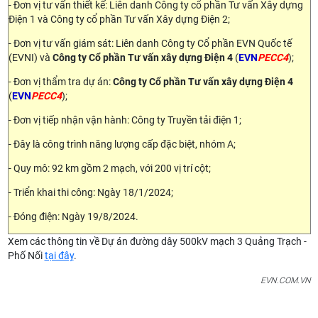
- Đơn vị tư vấn thiết kế: Liên danh Công ty cổ phần Tư vấn Xây dựng
Điện 1 và Công ty cổ phần Tư vấn Xây dựng Điện 2;
- Đơn vị tư vấn giám sát: Liên danh Công ty Cổ phần EVN Quốc tế
(EVNI) và
Công ty Cổ phần Tư vấn xây dựng Điện 4
(
EVN
PECC4
);
- Đơn vị thẩm tra dự án:
Công ty Cổ phần Tư vấn xây dựng Điện 4
(
EVN
PECC4
);
- Đơn vị tiếp nhận vận hành: Công ty Truyền tải điện 1;
- Đây là công trình năng lượng cấp đặc biệt, nhóm A;
- Quy mô: 92 km gồm 2 mạch, với 200 vị trí cột;
- Triển khai thi công: Ngày 18/1/2024;
- Đóng điện: Ngày 19/8/2024.
Xem các thông tin về Dự án đường dây 500kV mạch 3 Quảng Trạch -
Phố Nối
tại đây
.
EVN.COM.VN