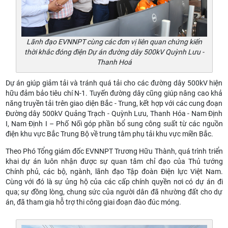
Lãnh đạo EVNNPT cùng các đơn vị liên quan chứng kiến
thời khắc đóng điện Dự án đường dây 500kV Quỳnh Lưu -
Thanh Hoá
Dự án giúp giảm tải và tránh quá tải cho các đường dây 500kV hiện
hữu đảm bảo tiêu chí N-1. Tuyến đường dây cũng giúp nâng cao khả
năng truyền tải trên giao diện Bắc - Trung, kết hợp với các cung đoạn
Đường dây 500kV Quảng Trạch - Quỳnh Lưu, Thanh Hóa - Nam Định
I, Nam Định I – Phố Nối góp phần bổ sung công suất từ các nguồn
điện khu vực Bắc Trung Bộ về trung tâm phụ tải khu vực miền Bắc.
Theo Phó Tổng giám đốc EVNNPT Trương Hữu Thành, quá trình triển
khai dự án luôn nhận được sự quan tâm chỉ đạo của Thủ tướng
Chính phủ, các bộ, ngành, lãnh đạo Tập đoàn Điện lực Việt Nam.
Cùng với đó là sự ủng hộ của các cấp chính quyền nơi có dự án đi
qua; sự đồng lòng, chung sức của người dân đã nhường đất cho dự
án, đã tham gia hỗ trợ thi công giai đoạn đào đúc móng.