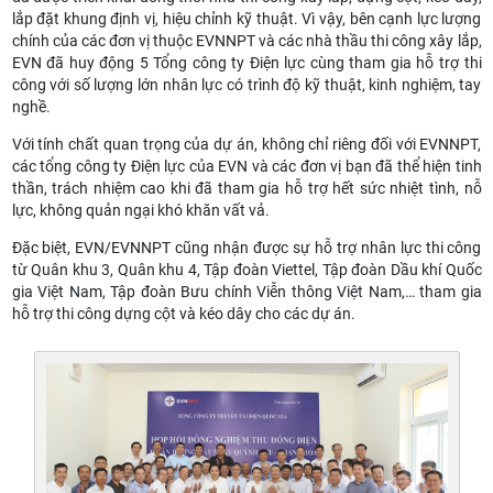
lắp đặt khung định vị, hiệu chỉnh kỹ thuật. Vì vậy, bên cạnh lực lượng
chính của các đơn vị thuộc EVNNPT và các nhà thầu thi công xây lắp,
EVN đã huy động 5 Tổng công ty Điện lực cùng tham gia hỗ trợ thi
công với số lượng lớn nhân lực có trình độ kỹ thuật, kinh nghiệm, tay
nghề.
Với tính chất quan trọng của dự án, không chỉ riêng đối với EVNNPT,
các tổng công ty Điện lực của EVN và các đơn vị bạn đã thể hiện tinh
thần, trách nhiệm cao khi đã tham gia hỗ trợ hết sức nhiệt tình, nỗ
lực, không quản ngại khó khăn vất vả.
Đặc biệt, EVN/EVNNPT cũng nhận được sự hỗ trợ nhân lực thi công
từ Quân khu 3, Quân khu 4, Tập đoàn Viettel, Tập đoàn Dầu khí Quốc
gia Việt Nam, Tập đoàn Bưu chính Viễn thông Việt Nam,… tham gia
hỗ trợ thi công dựng cột và kéo dây cho các dự án.