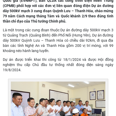
Quốc gia (EVNNPT), Ban QLDA các công trình điện miền Trung
(CPMB) phối hợp với các đơn vị liên quan đóng điện Dự án đường
dây 500kV mạch 3 cung đoạn Quỳnh Lưu – Thanh Hóa, chào mừng
79 năm Cách mạng tháng Tám và Quốc khánh 2/9 theo đúng tinh
thần chỉ đạo của Thủ tướng Chính phủ.
Là một trong các cung đoạn thuộc Dự án đường dây 500kV mạch 3
từ Quảng Trạch (Quảng Bình) đến Phố Nối (Hưng Yên), Dự án đường
dây 500kV Quỳnh Lưu – Thanh Hóa có chiều dài 92km, đi qua địa
bàn các tỉnh Nghệ An và Thanh Hóa gồm 200 vị trí móng, với 99
khoảng néo hành lang tuyến.
Dự án được triển khai thi công từ 18/1/2024 và được Hội đồng
nghiệm thu cấp Chủ đầu tư thống nhất đóng điện sáng ngày
19/8/2024.