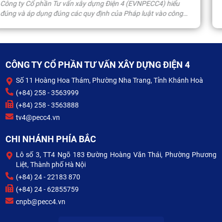
Thám, Phường Nha Trang (Tỉnh Khánh Hòa), Công ty Cổ ph
Tư vấn xây dựng Điện 4 (EVNPECC4) phối hợp cùng Phòng 
ninh kinh tế - Công an tỉnh Khánh Hòa tổ chức Lễ ra mắt mô
ha
hình “Doanh nghiệp không ma túy”. Sự kiện góp phần chủ
động nâng cao nhận thức, trách nhiệm của cán bộ, công nh
S)
viên, người lao động (CBCNV-NLĐ) EVNPECC4 trong công t
p
phòng, chống ma túy, qua đó tiếp tục xây dựng môi trường
CÔNG TY CỔ PHẦN TƯ VẤN XÂY DỰNG ĐIỆN 4
doanh nghiệp làm việc an toàn, lành mạnh và văn minh.
Số 11 Hoàng Hoa Thám, Phường Nha Trang, Tỉnh Khánh Hoà
(+84) 258 - 3563999
(+84) 258 - 3563888
tv4@pecc4.vn
CHI NHÁNH PHÍA BẮC
Lô số 3, TT4 Ngõ 183 Đường Hoàng Văn Thái, Phường Phương
Liệt, Thành phố Hà Nội
(+84) 24 - 22183 870
(+84) 24 - 62855759
cnpb@pecc4.vn