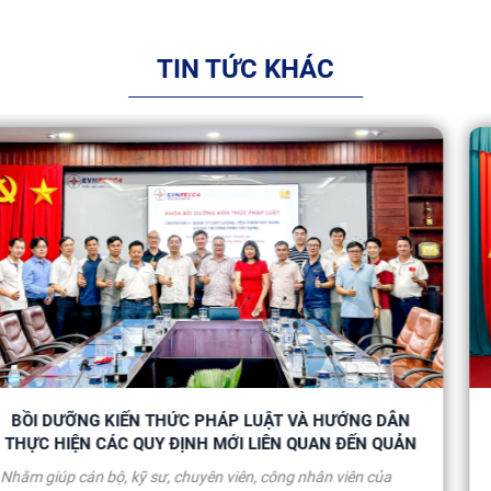
TIN TỨC KHÁC
N
CÔNG TY CỔ PHẦN TƯ VẤN XÂY DỰNG ĐIỆN 4 RA M
N
MÔ HÌNH “DOANH NGHIỆP KHÔNG MA TÚY”
Ngày 31/7/2026, tại Hội trường Trụ sở chính 11 Hoàng Hoa