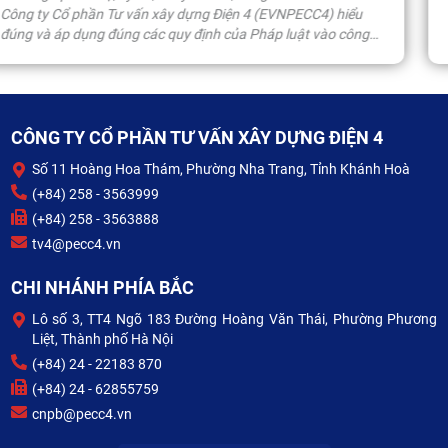
Thám, Phường Nha Trang (Tỉnh Khánh Hòa), Công ty Cổ ph
Tư vấn xây dựng Điện 4 (EVNPECC4) phối hợp cùng Phòng 
ninh kinh tế - Công an tỉnh Khánh Hòa tổ chức Lễ ra mắt mô
ha
hình “Doanh nghiệp không ma túy”. Sự kiện góp phần chủ
động nâng cao nhận thức, trách nhiệm của cán bộ, công nh
S)
viên, người lao động (CBCNV-NLĐ) EVNPECC4 trong công t
p
phòng, chống ma túy, qua đó tiếp tục xây dựng môi trường
CÔNG TY CỔ PHẦN TƯ VẤN XÂY DỰNG ĐIỆN 4
doanh nghiệp làm việc an toàn, lành mạnh và văn minh.
Số 11 Hoàng Hoa Thám, Phường Nha Trang, Tỉnh Khánh Hoà
(+84) 258 - 3563999
(+84) 258 - 3563888
tv4@pecc4.vn
CHI NHÁNH PHÍA BẮC
Lô số 3, TT4 Ngõ 183 Đường Hoàng Văn Thái, Phường Phương
Liệt, Thành phố Hà Nội
(+84) 24 - 22183 870
(+84) 24 - 62855759
cnpb@pecc4.vn