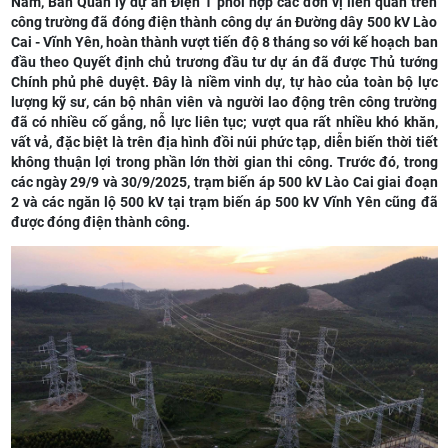
Nam, Ban Quản lý dự án Điện 1 phối hợp các đơn vị liên quan trên
công trường đã đóng điện thành công dự án Đường dây 500 kV Lào
Cai - Vĩnh Yên, hoàn thành vượt tiến độ 8 tháng so với kế hoạch ban
đầu theo Quyết định chủ trương đầu tư dự án đã được Thủ tướng
Chính phủ phê duyệt. Đây là niềm vinh dự, tự hào của toàn bộ lực
lượng kỹ sư, cán bộ nhân viên và người lao động trên công trường
đã có nhiều cố gắng, nỗ lực liên tục; vượt qua rất nhiều khó khăn,
vất vả, đặc biệt là trên địa hình đồi núi phức tạp, diễn biến thời tiết
không thuận lợi trong phần lớn thời gian thi công. Trước đó, trong
các ngày 29/9 và 30/9/2025, trạm biến áp 500 kV Lào Cai giai đoạn
2 và các ngăn lộ 500 kV tại trạm biến áp 500 kV Vĩnh Yên cũng đã
được đóng điện thành công.