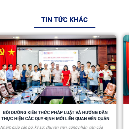
TIN TỨC KHÁC
N
CÔNG TY CỔ PHẦN TƯ VẤN XÂY DỰNG ĐIỆN 4 RA M
N
MÔ HÌNH “DOANH NGHIỆP KHÔNG MA TÚY”
Ngày 31/7/2026, tại Hội trường Trụ sở chính 11 Hoàng Hoa