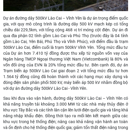
Dự án đường dây 500kV Lào Cai – Vĩnh Yên là dự án trọng điểm quốc
gia, với quy mô công trình là đường dây 500 kV mạch kép có tổng
chiều dài 229,5km, với tổng cộng 468 vị trí móng cột điện. Dự án đi
qua địa phận 02 tỉnh gồm Lào Cai và Phú Thọ (trước đây là 04 tỉnh
gồm Lào Cai, Yên Bái, Phú Thọ và Vĩnh Phúc), với điểm đầu là trạm
500kV Lào Cai, điểm cuối là trạm 500kV Vĩnh Yên. Tổng mức đầu tư
của Dự án hơn 7.410 tỷ đồng được thu xếp từ nguồn vốn vay của
Ngân hàng TMCP Ngoại thương Việt Nam (Vietcombank) là 80% và
vốn đối ứng của EVN là 20% tổng mức đầu tư. Bên cạnh đó, dự án
Trạm biến áp 500kV Lào Cai giai đoạn 2 với tổng mức đầu tư hơn
1.564 tỷ đồng cũng đã hoàn thành với các hạng mục xây dựng và
đóng điện sân phân phối 500 kV, máy biến áp 500 kV nhằm đồng bộ
với dự án đường dây 500kV Lào Cai - Vĩnh Yên.
Sau khi đưa vào vận hành, đường dây 500kV Lào Cai – Vĩnh Yên có
khả năng truyền tải khoảng 3.000 MW từ các nhà máy thủy điện ở
khu vực Tây Bắc và các tỉnh lân cận lên lưới điện quốc gia và tăng khả
năng nhập khẩu điện. Đồng thời tạo ra mối liên kết mạnh giữa các
khu vực trong hệ thống điện; nâng cao khả năng vận hành an toàn
và ổn định cho hệ thống điện quốc gia; giảm tổn thất điện năng trong