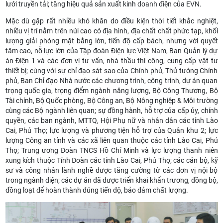
lưới truyền tải; tăng hiệu quả sản xuất kinh doanh điện của EVN.
Mặc dù gặp rất nhiều khó khăn do điều kiện thời tiết khắc nghiệt,
nhiều vị trí nằm trên núi cao có địa hình, địa chất chất phức tạp, khối
lượng giải phóng mặt bằng lớn, tiến độ cấp bách, nhưng với quyết
tâm cao, nỗ lực lớn của Tập đoàn Điện lực Việt Nam, Ban Quản lý dự
án Điện 1 và các đơn vị tư vấn, nhà thầu thi công, cung cấp vật tư
thiết bị; cùng với sự chỉ đạo sát sao của Chính phủ, Thủ tướng Chính
phủ, Ban Chỉ đạo Nhà nước các chương trình, công trình, dự án quan
trọng quốc gia, trọng điểm ngành năng lượng, Bộ Công Thương, Bộ
Tài chính, Bộ Quốc phòng, Bộ Công an, Bộ Nông nghiệp & Môi trường
cùng các Bộ ngành liên quan; sự đồng hành, hỗ trợ của cấp ủy, chính
quyền, các ban ngành, MTTQ, Hội Phụ nữ và nhân dân các tỉnh Lào
Cai, Phú Thọ; lực lượng và phương tiện hỗ trợ của Quân khu 2; lực
lượng Công an tỉnh và các xã liên quan thuộc các tỉnh Lào Cai, Phú
Thọ; Trung ương Đoàn TNCS Hồ Chí Minh và lực lượng thanh niên
xung kích thuộc Tỉnh Đoàn các tỉnh Lào Cai, Phú Thọ; các cán bộ, kỹ
sư và công nhân lành nghề được tăng cường từ các đơn vị nội bộ
trong ngành điện; các dự án đã được triển khai khẩn trương, đồng bộ,
đồng loạt để hoàn thành đúng tiến độ, bảo đảm chất lượng.