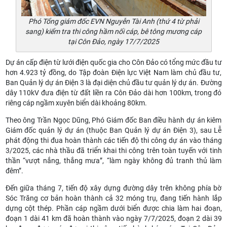
Phó Tổng giám đốc EVN Nguyễn Tài Anh (thứ 4 từ phải
sang) kiểm tra thi công hầm nối cáp, bê tông mương cáp
tại Côn Đảo, ngày 17/7/2025
Dự án cấp điện từ lưới điện quốc gia cho Côn Đảo có tổng mức đầu tư
hơn 4.923 tỷ đồng, do Tập đoàn Điện lực Việt Nam làm chủ đầu tư,
Ban Quản lý dự án Điện 3 là đại diện chủ đầu tư quản lý dự án. Đường
dây 110kV đưa điện từ đất liền ra Côn Đảo dài hơn 100km, trong đó
riêng cáp ngầm xuyên biển dài khoảng 80km.
Theo ông Trần Ngọc Dũng, Phó Giám đốc Ban điều hành dự án kiêm
Giám đốc quản lý dự án (thuộc Ban Quản lý dự án Điện 3), sau Lễ
phát động thi đua hoàn thành các tiến độ thi công dự án vào tháng
3/2025, các nhà thầu đã triển khai thi công trên toàn tuyến với tinh
thần “vượt nắng, thắng mưa”, “làm ngày không đủ tranh thủ làm
đêm”.
Đến giữa tháng 7, tiến độ xây dựng đường dây trên không phía bờ
Sóc Trăng cơ bản hoàn thành cả 32 móng trụ, đang tiến hành lắp
dựng cột thép. Phần cáp ngầm dưới biển được chia làm hai đoạn,
đoạn 1 dài 41 km đã hoàn thành vào ngày 7/7/2025, đoạn 2 dài 39