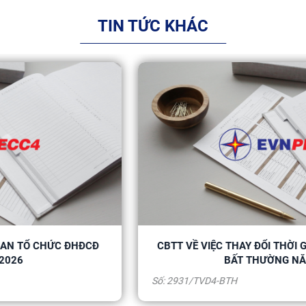
TIN TỨC KHÁC
Đ
CBTT VỀ VIỆC THAY ĐỔI THỜI GIAN TỔ CHỨC ĐHĐ
BẤT THƯỜNG NĂM 2026
Số: 2931/TVD4-BTH