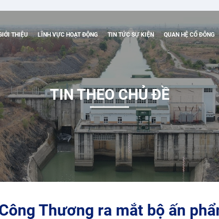
GIỚI THIỆU
LĨNH VỰC HOẠT ĐỘNG
TIN TỨC SỰ KIỆN
QUAN HỆ CỔ ĐÔNG
TIN THEO CHỦ ĐỀ
Công Thương ra mắt bộ ấn phẩ