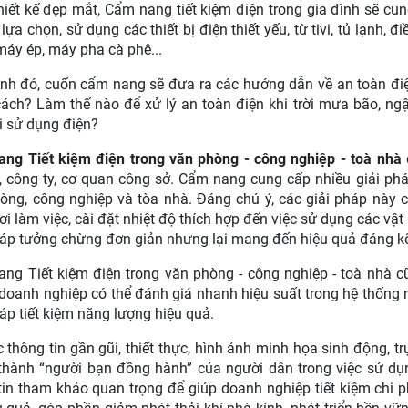
thiết kế đẹp mắt, Cẩm nang tiết kiệm điện trong gia đình sẽ cu
 lựa chọn, sử dụng các thiết bị điện thiết yếu, từ tivi, tủ lạnh
máy ép, máy pha cà phê...
nh đó, cuốn cẩm nang sẽ đưa ra các hướng dẫn về an toàn điện
ách? Làm thế nào để xử lý an toàn điện khi trời mưa bão, ng
i sử dụng điện?
ng Tiết kiệm điện trong văn phòng - công nghiệp - toà nhà
, công ty, cơ quan công sở. Cẩm nang cung cấp nhiều giải pháp
òng, công nghiệp và tòa nhà. Đáng chú ý, các giải pháp này c
i làm việc, cài đặt nhiệt độ thích hợp đến việc sử dụng các vật 
háp tưởng chừng đơn giản nhưng lại mang đến hiệu quả đáng k
ng Tiết kiệm điện trong văn phòng - công nghiệp - toà nhà c
doanh nghiệp có thể đánh giá nhanh hiệu suất trong hệ thống 
háp tiết kiệm năng lượng hiệu quả.
c thông tin gần gũi, thiết thực, hình ảnh minh họa sinh động
 thành “người bạn đồng hành” của người dân trong việc sử dụng 
tin tham khảo quan trọng để giúp doanh nghiệp tiết kiệm chi p