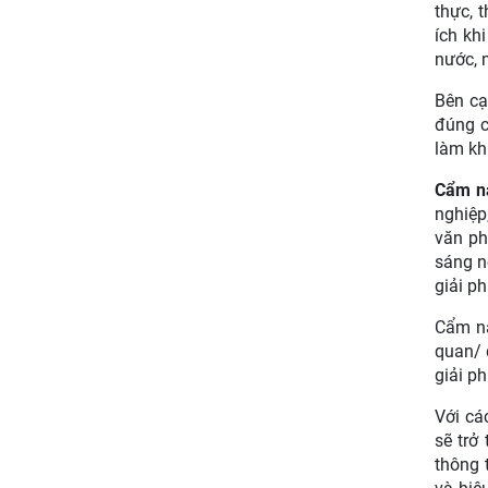
thực, 
ích khi
nước, 
Bên cạ
đúng c
làm kh
Cẩm na
nghiệp
văn ph
sáng nơ
giải p
Cẩm na
quan/ 
giải p
Với cá
sẽ trở
thông 