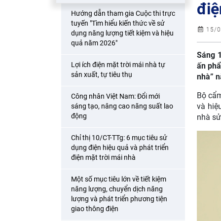
đi
Hướng dẫn tham gia Cuộc thi trực
tuyến "Tìm hiểu kiến thức về sử
15/0
dụng năng lượng tiết kiệm và hiệu
quả năm 2026"
Sáng 1
Lợi ích điện mặt trời mái nhà tự
ấn phẩ
sản xuất, tự tiêu thụ
nhà” 
Bộ cẩm
Công nhân Việt Nam: Đổi mới
và hiệ
sáng tạo, nâng cao năng suất lao
động
nhà sử
Chỉ thị 10/CT-TTg: 6 mục tiêu sử
dụng điện hiệu quả và phát triển
điện mặt trời mái nhà
Một số mục tiêu lớn về tiết kiệm
năng lượng, chuyển dịch năng
lượng và phát triển phương tiện
giao thông điện