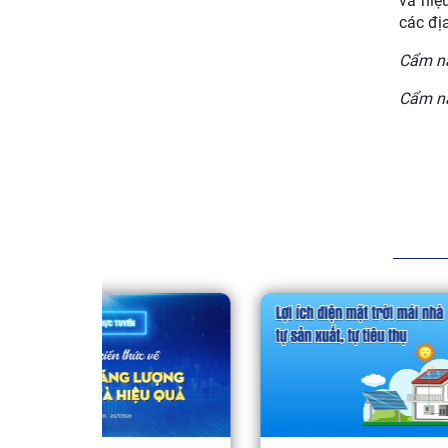
và hiệ
các địa
Cẩm na
Cẩm na