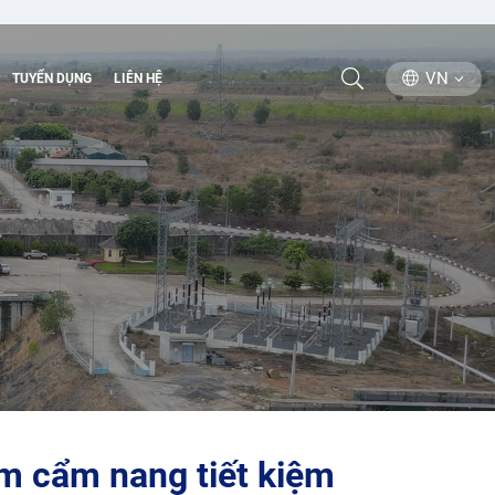
VN
TUYỂN DỤNG
LIÊN HỆ
m cẩm nang tiết kiệm