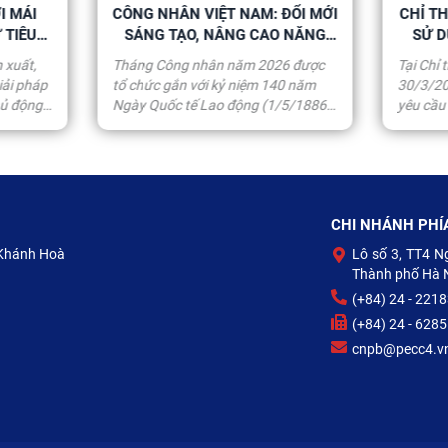
G NHÂN VIỆT NAM: ĐỔI MỚI
CHỈ THỊ 10/CT-TTG: 6 MỤC 
NG TẠO, NÂNG CAO NĂNG
SỬ DỤNG ĐIỆN HIỆU QUẢ
SUẤT LAO ĐỘNG
PHÁT TRIỂN ĐIỆN MẶT TR
g Công nhân năm 2026 được
Tại Chỉ thị 10/CT-TTg ngày
MÁI NHÀ
hức gắn với kỷ niệm 140 năm
30/3/2026, Thủ tướng Chính p
 Quốc tế Lao động (1/5/1886-
yêu cầu thực hiện quyết liệt, kịp 
2026). Tại Tập đoàn Điện lực
hiệu quả 6 mục tiêu cụ thể về 
 Nam (EVN), Tháng Công nhân
lý nhu cầu sử dụng điện, sử dụ
2026 được Công đoàn Điện lực
điện tiết kiệm và phát triển điệ
 Nam (ĐLVN) phát động với
trời mái nhà tự sản xuất, tự tiêu
 hoạt động sôi nổi, qua đó thể
CHI NHÁNH PHÍ
 sự chăm lo, góp phần xây dựng
 cấp công nhân ngày càng hiện
 Khánh Hoà
Lô số 3, TT4 
 lớn mạnh.
Thành phố Hà 
(+84) 24 - 221
(+84) 24 - 628
cnpb@pecc4.v