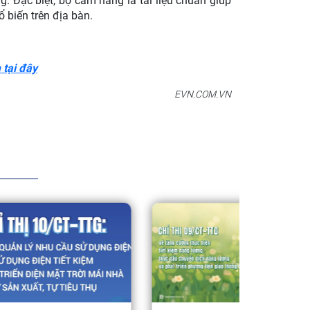
g. Đặc biệt, bộ cẩm nang là tài liệu chuẩn giúp
ổ biến trên địa bàn.
tại đây
EVN.COM.VN