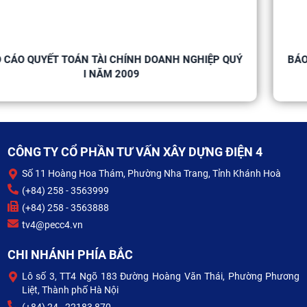
H DOANH NGHIỆP QUÝ
BÁO CÁO QUYẾT TOÁN TÀI CHÍN
II NĂM 2009
CÔNG TY CỔ PHẦN TƯ VẤN XÂY DỰNG ĐIỆN 4
Số 11 Hoàng Hoa Thám, Phường Nha Trang, Tỉnh Khánh Hoà
(+84) 258 - 3563999
(+84) 258 - 3563888
tv4@pecc4.vn
CHI NHÁNH PHÍA BẮC
Lô số 3, TT4 Ngõ 183 Đường Hoàng Văn Thái, Phường Phương
Liệt, Thành phố Hà Nội
(+84) 24 - 22183 870