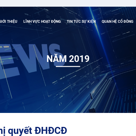
GIỚI THIỆU
LĨNH VỰC HOẠT ĐỘNG
TIN TỨC SỰ KIỆN
QUAN HỆ CỔ ĐÔNG
NĂM 2019
hị quyết ĐHĐCĐ